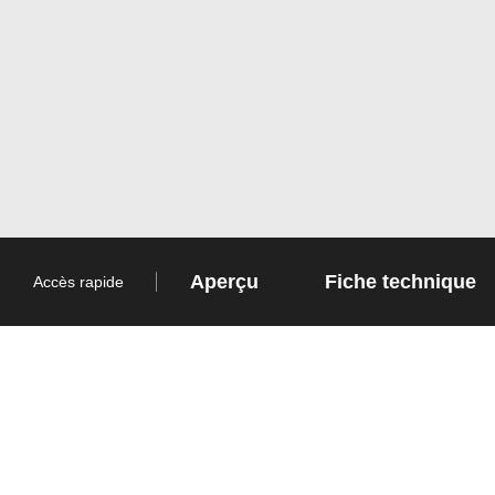
Aperçu
Fiche technique
Accès rapide
Fabriquées à partir de PVC
recyclé, les tuiles Techno Lok
offrent un moyen ingénieux de